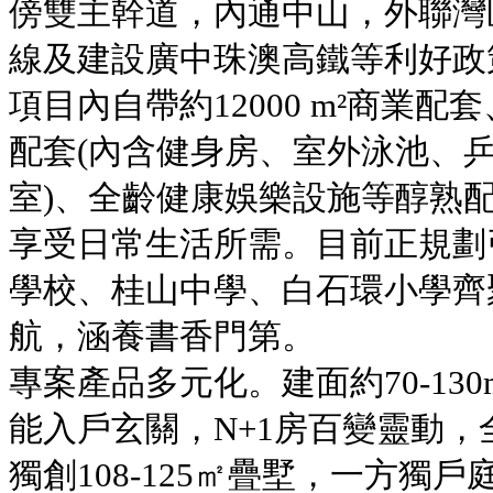
傍雙主幹道，內通中山，外聯灣
線及建設廣中珠澳高鐵等利好政
項目內自帶約12000 m²商業配套
配套(內含健身房、室外泳池、
室)、全齡健康娛樂設施等醇熟
享受日常生活所需。目前正規劃
學校、桂山中學、白石環小學齊
航，涵養書香門第。
專案產品多元化。建面約70-13
能入戶玄關，N+1房百變靈動
獨創108-125㎡疊墅，一方獨戶