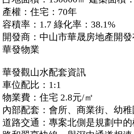
產權：住宅：70年
容積率：1.7 綠化率：38.1%
+852 6767 0201
開發商：中山市華晟房地產開發
+86 18928066305
黄先生
華發物業
ytproperty@189.cn
華發觀山水配套資訊
車位配比：1:1
物業費：住宅 2.8元/㎡
內部配套：會所、商業街、幼稚
道路交通：專案北側是規劃中的