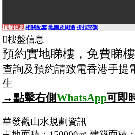
樓盤信息
相關配套
地圖及周邊
折扣諮詢

樓盤信息
價格：51萬起
預約實地睇樓，免費睇樓
中山市
查詢及預約請致電
香港手提電話
生
物業類型
建築面積
70-119/
住宅
→點擊右側
WhatsApp
可即
㎡
平均呎價
臥室數量
華發觀山水規劃資訊
2-4
720/呎
占地面積：150000㎡ 建築面積：2