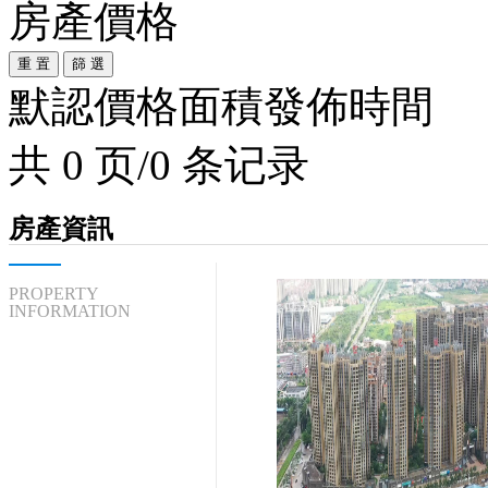
房產價格
重 置
篩 選
默認
價格
面積
發佈時間
共 0 页/0 条记录
房產資訊
PROPERTY
INFORMATION