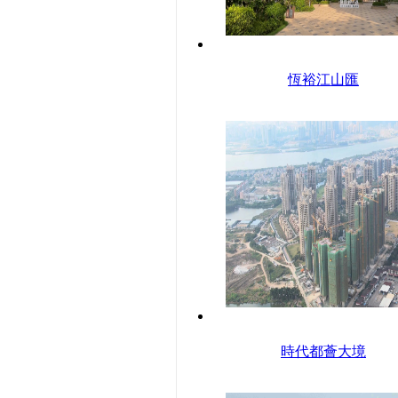
恆裕江山匯
時代都薈大境