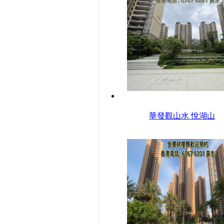
華發觀山水 悅湖山